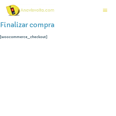
Ir
al
Men
contenido
princ
Finalizar compra
[woocommerce_checkout]